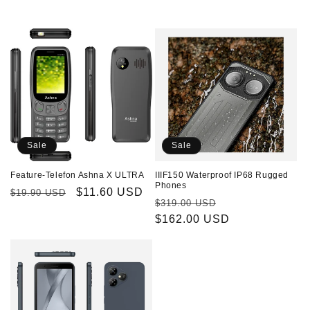
Sale
Sale
IIIF150 Waterproof IP68 Rugged
Feature-Telefon Ashna X ULTRA
Phones
Normaler
Verkaufspreis
$11.60 USD
$19.90 USD
Normaler
Verkaufspreis
$319.00 USD
Preis
Preis
$162.00 USD